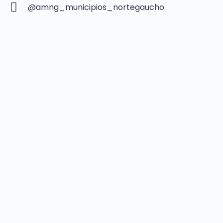
@amng_municipios_nortegaucho