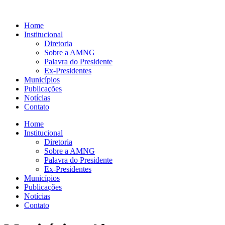
Ir
para
Home
o
Institucional
conteúdo
Diretoria
Sobre a AMNG
Palavra do Presidente
Ex-Presidentes
Municípios
Publicações
Notícias
Contato
Home
Institucional
Diretoria
Sobre a AMNG
Palavra do Presidente
Ex-Presidentes
Municípios
Publicações
Notícias
Contato