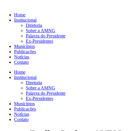
Ir
para
Home
o
Institucional
conteúdo
Diretoria
Sobre a AMNG
Palavra do Presidente
Ex-Presidentes
Municípios
Publicações
Notícias
Contato
Home
Institucional
Diretoria
Sobre a AMNG
Palavra do Presidente
Ex-Presidentes
Municípios
Publicações
Notícias
Contato