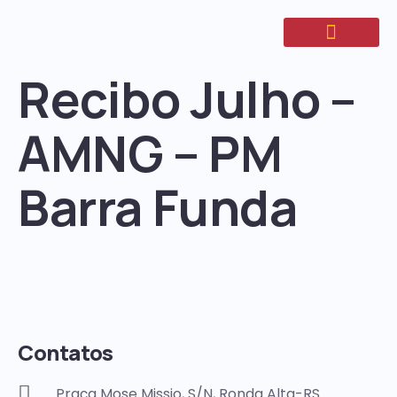
Recibo Julho –
AMNG – PM
Barra Funda
Contatos
Praça Mose Missio, S/N, Ronda Alta-RS