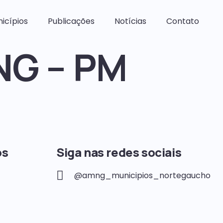
icípios
Publicações
Notícias
Contato
NG – PM
os
Siga nas redes sociais
@amng_municipios_nortegaucho