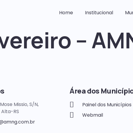
Home
Institucional
Mun
vereiro – AM
os
Área dos Municípi
Mose Missio, S/N,
Painel dos Municípios
 Alta-RS
Webmail
@amng.com.br