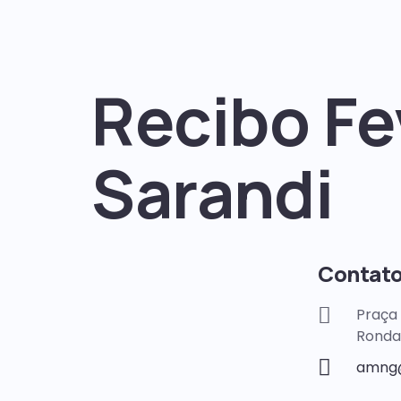
Recibo Fe
Sarandi
Contat
Praça 
Ronda
amng