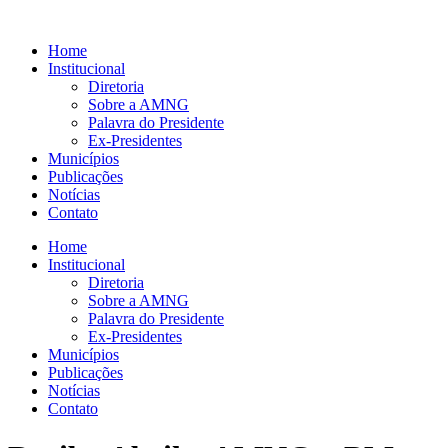
Ir
para
Home
o
Institucional
conteúdo
Diretoria
Sobre a AMNG
Palavra do Presidente
Ex-Presidentes
Municípios
Publicações
Notícias
Contato
Home
Institucional
Diretoria
Sobre a AMNG
Palavra do Presidente
Ex-Presidentes
Municípios
Publicações
Notícias
Contato