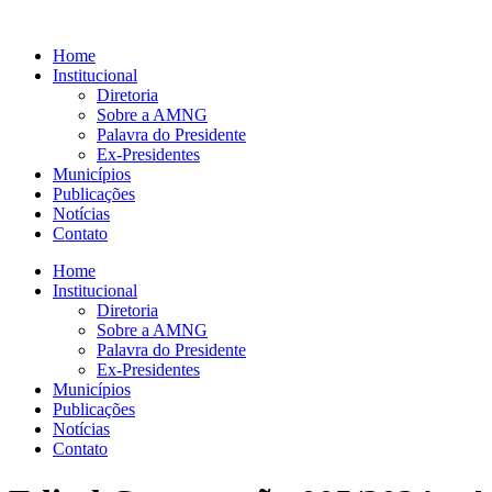
Ir
para
Home
o
Institucional
conteúdo
Diretoria
Sobre a AMNG
Palavra do Presidente
Ex-Presidentes
Municípios
Publicações
Notícias
Contato
Home
Institucional
Diretoria
Sobre a AMNG
Palavra do Presidente
Ex-Presidentes
Municípios
Publicações
Notícias
Contato